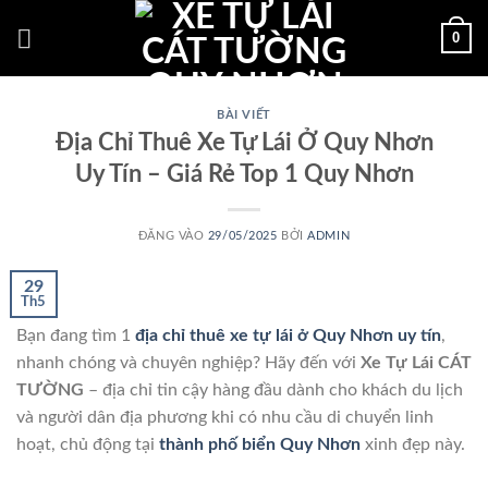
Bỏ
0
qua
nội
dung
BÀI VIẾT
Địa Chỉ Thuê Xe Tự Lái Ở Quy Nhơn
Uy Tín – Giá Rẻ Top 1 Quy Nhơn
ĐĂNG VÀO
29/05/2025
BỞI
ADMIN
29
Th5
Bạn đang tìm 1
địa chỉ thuê xe tự lái ở Quy Nhơn uy tín
,
nhanh chóng và chuyên nghiệp? Hãy đến với
Xe Tự Lái CÁT
TƯỜNG
– địa chỉ tin cậy hàng đầu dành cho khách du lịch
và người dân địa phương khi có nhu cầu di chuyển linh
hoạt, chủ động tại
thành phố biển Quy Nhơn
xinh đẹp này.