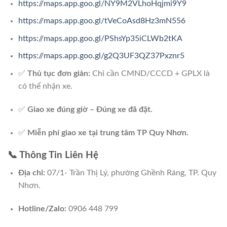
https://maps.app.goo.gl/NY9M2VLhoHqjmi9Y9
https://maps.app.goo.gl/tVeCoAsd8Hz3mN556
https://maps.app.goo.gl/PShsYp35iCLWb2tKA
https://maps.app.goo.gl/g2Q3UF3QZ37Pxznr5
✅
Thủ tục đơn giản:
Chỉ cần CMND/CCCD + GPLX là
có thể nhận xe.
✅
Giao xe đúng giờ – Đúng xe đã đặt.
✅
Miễn phí giao xe tại trung tâm TP Quy Nhơn.
📞 Thông Tin Liên Hệ
Địa chỉ:
07/1- Trần Thị Lý, phường Ghềnh Ráng, TP. Quy
Nhơn.
Hotline/Zalo:
0906 448 799