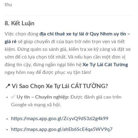
thu
8. Kết Luận
Việc chọn đúng
địa chỉ thuê xe tự lái ở Quy Nhơn uy tín –
giá rẻ
sẽ giúp chuyến đi của bạn trở nên trọn vẹn và tiết
kiệm. Đừng quên so sánh giá, kiểm tra xe kỹ càng và đặt xe
sớm để có lựa chọn tốt nhất. Và nếu bạn cần một đơn vị
đáng tin cậy, đừng ngần ngại liên hệ
Xe Tự Lái Cát Tường
ngay hôm nay để được phục vụ tận tâm!
📍 Vì Sao Chọn Xe Tự Lái CÁT TƯỜNG?
✅
Uy tín – Chuyên nghiệp:
Được đánh giá cao trên
Google và mạng xã hội.
https://maps.app.goo.gl/ZcyvQ9dS3zi2g4k99
https://maps.app.goo.gl/ahEb6ScE4qa5WV9q7